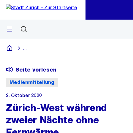
Zu
Zu
Sprunglink
Navigation
Menü
Suchen
M
öf
...
Blende alle Breadcrumbs ein
Deutsch
Seite vorlesen
Medienmitteilung
2. Oktober 2020
Zürich-West während
zweier Nächte ohne
Fernwärme