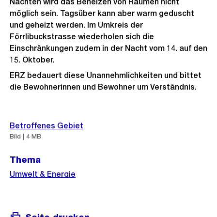
Nächten wird das Beheizen von Räumen nicht
möglich sein. Tagsüber kann aber warm geduscht
und geheizt werden. Im Umkreis der
Förrlibuckstrasse wiederholen sich die
Einschränkungen zudem in der Nacht vom 14. auf den
15. Oktober.
ERZ bedauert diese Unannehmlichkeiten und bittet
die Bewohnerinnen und Bewohner um Verständnis.
Weitere
Betroffenes Gebiet
Informationen
Bild | 4 MB
Thema
Umwelt & Energie