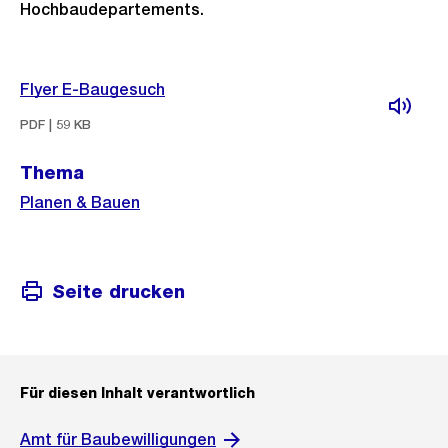
Hochbaudepartements.
Weitere
Flyer E-Baugesuch
Informationen
PDF | 59 KB
Thema
Planen & Bauen
Seite drucken
Für diesen Inhalt verantwortlich
Amt für Baubewilligungen