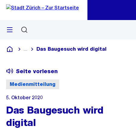
Zu
Zu
Sprunglink
Navigation
Menü
Suchen
M
öf
Das Baugesuch wird digital
...
Blende alle Breadcrumbs ein
Deutsch
Seite vorlesen
Medienmitteilung
5. Oktober 2020
Das Baugesuch wird
digital