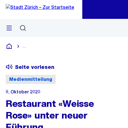
Zu
Zu
Sprunglink
Navigation
Menü
Suchen
M
öf
...
Blende alle Breadcrumbs ein
Deutsch
Seite vorlesen
Medienmitteilung
9. Oktober 2020
Restaurant «Weisse
Rose» unter neuer
Führung