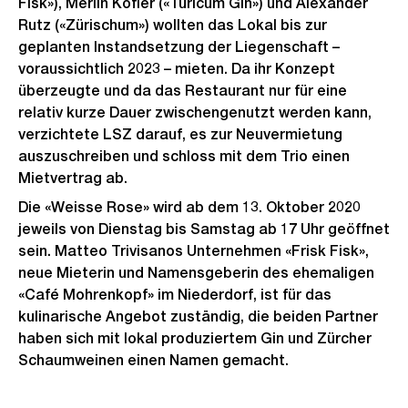
Fisk»), Merlin Kofler («Turicum Gin») und Alexander
Rutz («Zürischum») wollten das Lokal bis zur
geplanten Instandsetzung der Liegenschaft –
voraussichtlich 2023 – mieten. Da ihr Konzept
überzeugte und da das Restaurant nur für eine
relativ kurze Dauer zwischengenutzt werden kann,
verzichtete LSZ darauf, es zur Neuvermietung
auszuschreiben und schloss mit dem Trio einen
Mietvertrag ab.
Die «Weisse Rose» wird ab dem 13. Oktober 2020
jeweils von Dienstag bis Samstag ab 17 Uhr geöffnet
sein. Matteo Trivisanos Unternehmen «Frisk Fisk»,
neue Mieterin und Namensgeberin des ehemaligen
«Café Mohrenkopf» im Niederdorf, ist für das
kulinarische Angebot zuständig, die beiden Partner
haben sich mit lokal produziertem Gin und Zürcher
Schaumweinen einen Namen gemacht.