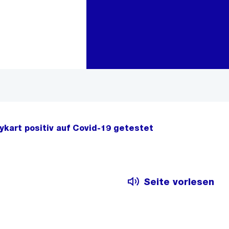
Zur Bereichsauswahl
Zum Inhalt
Rykart positiv auf Covid-19 getestet
Seite vorlesen