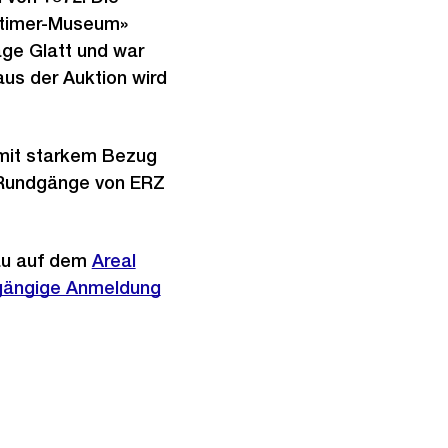
dtimer-Museum»
age Glatt und war
aus der Auktion wird
 mit starkem Bezug
r-Rundgänge von ERZ
dau auf dem
Externer
Areal
gängige Anmeldung
Link: