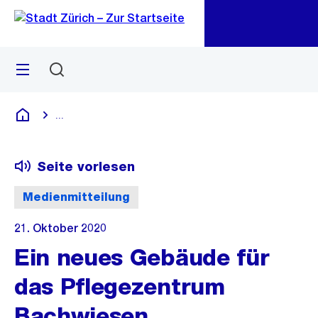
Zu
Zu
Sprunglink
Navigation
Menü
Suchen
M
öf
...
Blende alle Breadcrumbs ein
Deutsch
Seite vorlesen
Medienmitteilung
21. Oktober 2020
Ein neues Gebäude für
das Pflegezentrum
Bachwiesen