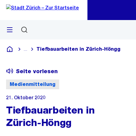
Zu
Zu
Sprunglink
Navigation
Menü
Suchen
M
öf
Tiefbauarbeiten in Zürich-Höngg
...
Blende alle Breadcrumbs ein
Deutsch
Seite vorlesen
Medienmitteilung
21. Oktober 2020
Tiefbauarbeiten in
Zürich-Höngg