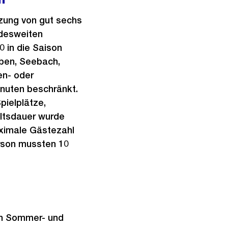
zung von gut sechs
ndesweiten
 in die Saison
aben, Seebach,
en- oder
nuten beschränkt.
pielplätze,
ltsdauer wurde
aximale Gästezahl
rson mussten 10
en Sommer- und