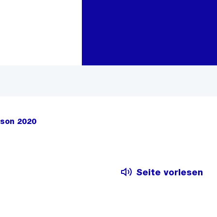
Zur Bereichsauswahl
Zum Inhalt
ison 2020
Seite vorlesen