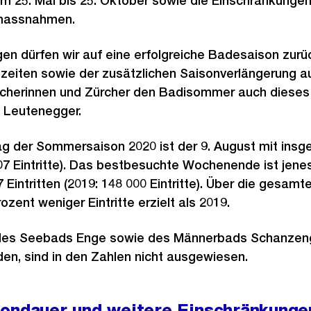
m 25. Mai bis 25. Oktober sowie die Einschränkungen
massnahmen.
gen dürfen wir auf eine erfolgreiche Badesaison zur
szeiten sowie der zusätzlichen Saisonverlängerung a
cherinnen und Zürcher den Badisommer auch dieses 
o Leutenegger.
g der Sommersaison 2020 ist der 9. August mit insg
 707 Eintritte). Das bestbesuchte Wochenende ist jene
 Eintritten (2019: 148 000 Eintritte). Über die gesam
ozent weniger Eintritte erzielt als 2019.
des Seebads Enge sowie des Männerbads Schanzeng
den, sind in den Zahlen nicht ausgewiesen.
sondauer und weitere Einschränkunge