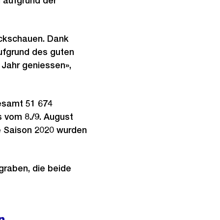
 aufgrund der
ückschauen. Dank
ufgrund des guten
Jahr geniessen»,
esamt 51 674
s vom 8./9. August
te Saison 2020 wurden
raben, die beide
n