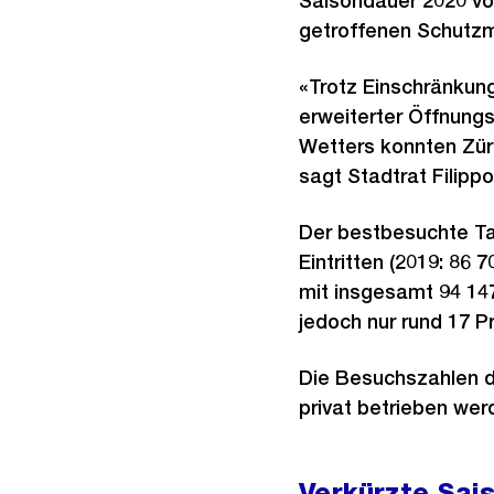
Saisondauer 2020 vo
getroffenen Schutz
«Trotz Einschränkun
erweiterter Öffnung
Wetters konnten Zür
sagt Stadtrat Filipp
Der bestbesuchte Ta
Eintritten (2019: 86
mit insgesamt 94 147
jedoch nur rund 17 Pr
Die Besuchszahlen 
privat betrieben wer
Verkürzte Sai