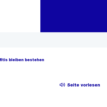
Zur Bereichsauswahl
Zum Inhalt
itis bleiben bestehen
Seite vorlesen