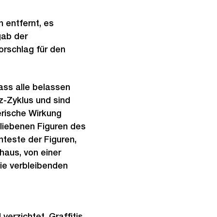
 entfernt, es
gab der
orschlag für den
ass alle belassen
z-Zyklus und sind
erische Wirkung
bliebenen Figuren des
nteste der Figuren,
aus, von einer
ie verbleibenden
rzichtet. Graffitis