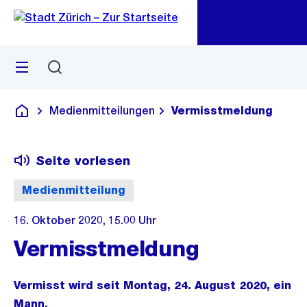
Zu
Zu
Sprunglink
Navigation
Menü
Suchen
M
öf
Medienmitteilungen
Vermisstmeldung
Deutsch
Seite vorlesen
Medienmitteilung
16. Oktober 2020, 15.00 Uhr
Vermisstmeldung
Vermisst wird seit Montag, 24. August 2020, ein
Mann.