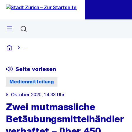
Zu
Zu
Sprunglink
Navigation
Menü
Suchen
M
öf
...
Blende alle Breadcrumbs ein
Deutsch
Seite vorlesen
Medienmitteilung
8. Oktober 2020, 14.33 Uhr
Zwei mutmassliche
Betäubungsmittelhändler
verhaftet – über 450