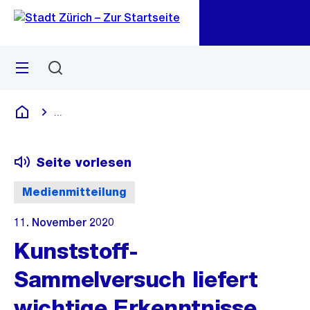
Zu
Zu
Sprunglink
Navigation
Menü
Suchen
M
öf
...
Blende alle Breadcrumbs ein
Deutsch
Seite vorlesen
Medienmitteilung
11. November 2020
Kunststoff-
Sammelversuch liefert
wichtige Erkenntnisse