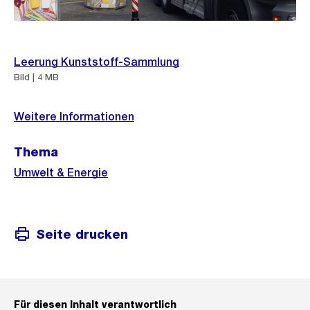
Weitere
Leerung Kunststoff-Sammlung
Informationen
Bild | 4 MB
Weitere Informationen
Thema
Umwelt & Energie
Seite drucken
Für diesen Inhalt verantwortlich