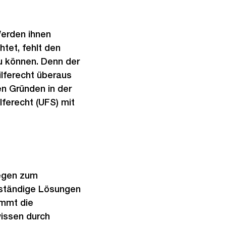
Werden ihnen
tet, fehlt den
u können. Denn der
ilferecht überaus
en Gründen in der
lferecht (UFS) mit
iegen zum
lbständige Lösungen
immt die
wissen durch