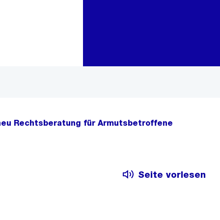
Zur Bereichsauswahl
Zum Inhalt
 neu Rechtsberatung für Armutsbetroffene
Seite vorlesen