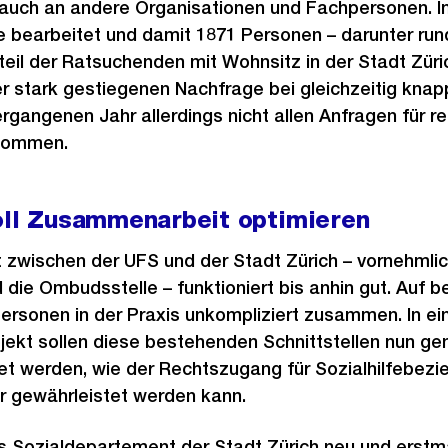
uch an andere Organisationen und Fachpersonen. I
e bearbeitet und damit 1871 Personen – darunter run
teil der Ratsuchenden mit Wohnsitz in der Stadt Züri
er stark gestiegenen Nachfrage bei gleichzeitig kna
rgangenen Jahr allerdings nicht allen Anfragen für re
hkommen.
soll Zusammenarbeit optimieren
zwischen der UFS und der Stadt Zürich – vornehmlich
 die Ombudsstelle – funktioniert bis anhin gut. Auf b
ersonen in der Praxis unkompliziert zusammen. In ei
jekt sollen diese bestehenden Schnittstellen nun ge
t werden, wie der Rechtszugang für Sozialhilfebezi
r gewährleistet werden kann.
as Sozialdepartement der Stadt Zürich neu und erstm