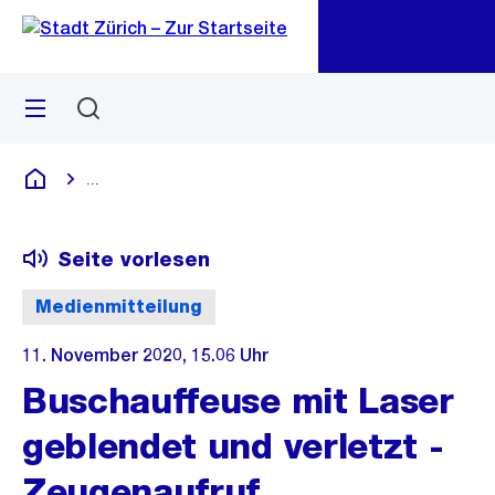
Zu
Zu
Sprunglink
Navigation
Menü
Suchen
M
öf
...
Blende alle Breadcrumbs ein
Deutsch
Seite vorlesen
Medienmitteilung
11. November 2020, 15.06 Uhr
Buschauffeuse mit Laser
geblendet und verletzt -
Zeugenaufruf