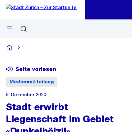
Zu
Zu
Sprunglink
Navigation
Menü
Suchen
M
öf
...
Blende alle Breadcrumbs ein
Deutsch
Seite vorlesen
Medienmitteilung
9. Dezember 2020
Stadt erwirbt
Liegenschaft im Gebiet
«Dunkelhölzli»