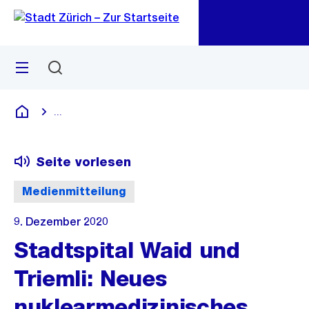
Zu
Zu
Sprunglink
Navigation
Menü
Suchen
M
öf
...
Blende alle Breadcrumbs ein
Deutsch
Seite vorlesen
Medienmitteilung
9. Dezember 2020
Stadtspital Waid und
Triemli: Neues
nuklearmedizinisches