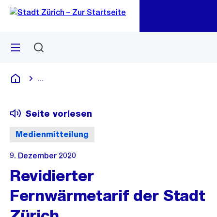
Zu
Zu
Sprunglink
Navigation
Menü
Suchen
M
öf
...
Blende alle Breadcrumbs ein
Deutsch
Seite vorlesen
Medienmitteilung
9. Dezember 2020
Revidierter
Fernwärmetarif der Stadt
Zürich