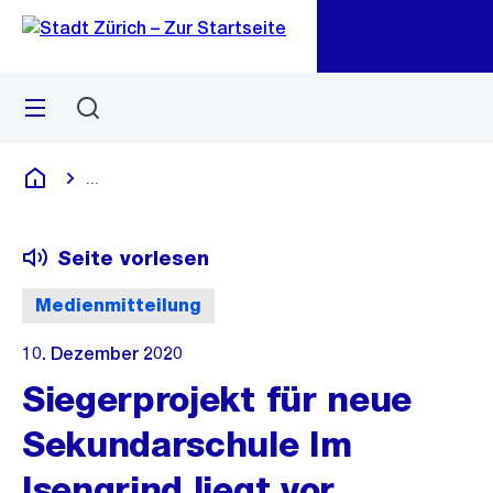
Zu
Zu
Sprunglink
Navigation
Menü
Suchen
M
öf
...
Blende alle Breadcrumbs ein
Deutsch
Seite vorlesen
Medienmitteilung
10. Dezember 2020
Siegerprojekt für neue
Sekundarschule Im
Isengrind liegt vor