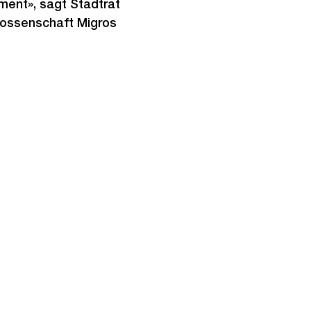
ment», sagt Stadtrat
enossenschaft Migros