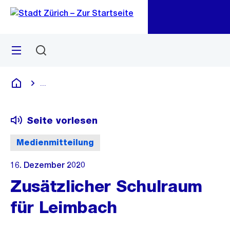
Zu
Zu
Sprunglink
Navigation
Menü
Suchen
M
öf
...
Blende alle Breadcrumbs ein
Deutsch
Seite vorlesen
Medienmitteilung
16. Dezember 2020
Zusätzlicher Schulraum
für Leimbach