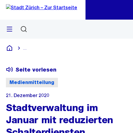
Zu
Zu
Sprunglink
Navigation
Menü
Suchen
M
öf
...
Blende alle Breadcrumbs ein
Deutsch
Seite vorlesen
Medienmitteilung
21. Dezember 2020
Stadtverwaltung im
Januar mit reduzierten
Schalterdiensten