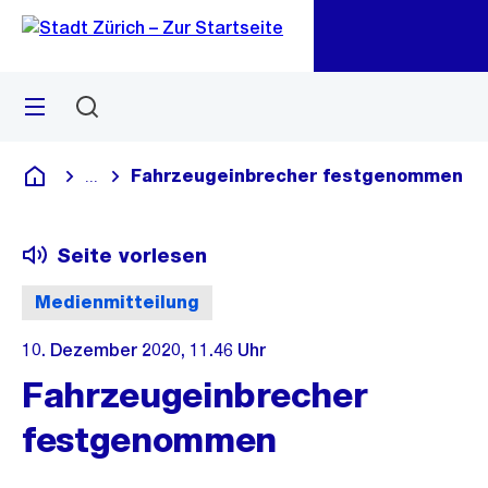
Zu
Zu
Sprunglink
Navigation
Menü
Suchen
M
öf
Fahrzeugeinbrecher festgenommen
...
Blende alle Breadcrumbs ein
Deutsch
Seite vorlesen
Medienmitteilung
10. Dezember 2020, 11.46 Uhr
Fahrzeugeinbrecher
festgenommen