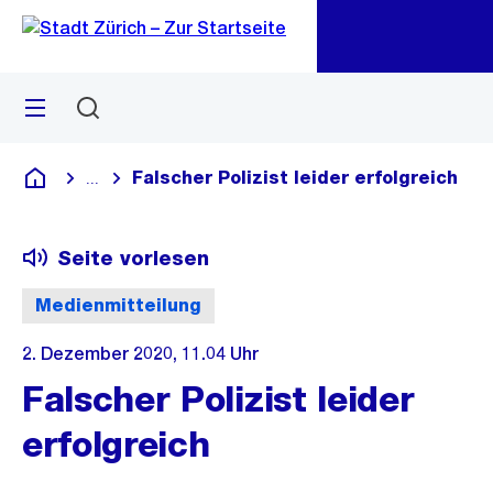
Zu
Zu
Sprunglink
Navigation
Menü
Suchen
M
öf
Falscher Polizist leider erfolgreich
...
Blende alle Breadcrumbs ein
Deutsch
Seite vorlesen
Medienmitteilung
2. Dezember 2020, 11.04 Uhr
Falscher Polizist leider
erfolgreich