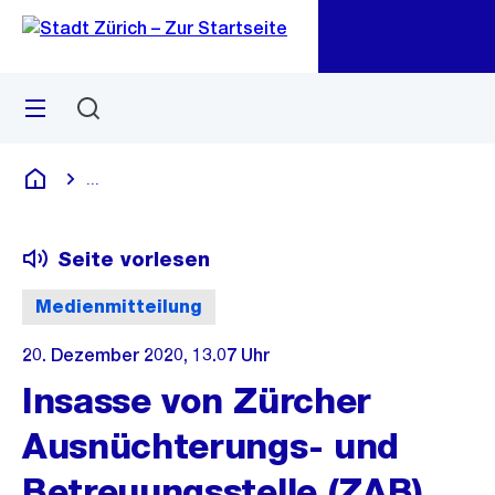
Zu
Zu
Sprunglink
Navigation
Menü
Suchen
M
öf
...
Blende alle Breadcrumbs ein
Deutsch
Seite vorlesen
Medienmitteilung
20. Dezember 2020, 13.07 Uhr
Insasse von Zürcher
Ausnüchterungs- und
Betreuungsstelle (ZAB)