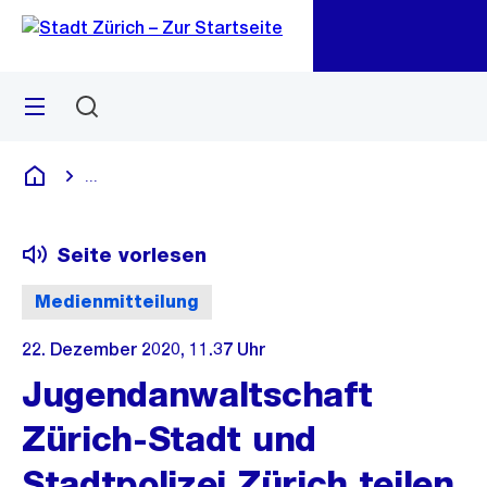
Zu
Zu
Sprunglink
Navigation
Menü
Suchen
M
öf
...
Blende alle Breadcrumbs ein
Deutsch
Seite vorlesen
Medienmitteilung
22. Dezember 2020, 11.37 Uhr
Jugendanwaltschaft
Zürich-Stadt und
Stadtpolizei Zürich teilen