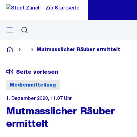
Zu
Zu
Sprunglink
Navigation
Menü
Suchen
M
öf
Mutmasslicher Räuber ermittelt
...
Blende alle Breadcrumbs ein
Deutsch
Seite vorlesen
Medienmitteilung
1. Dezember 2020, 11.07 Uhr
Mutmasslicher Räuber
ermittelt