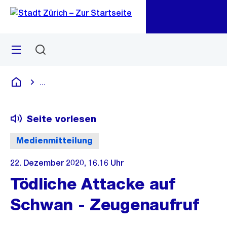
Zu
Zu
Sprunglink
Navigation
Menü
Suchen
M
öf
...
Blende alle Breadcrumbs ein
Deutsch
Seite vorlesen
Medienmitteilung
22. Dezember 2020, 16.16 Uhr
Tödliche Attacke auf
Schwan - Zeugenaufruf