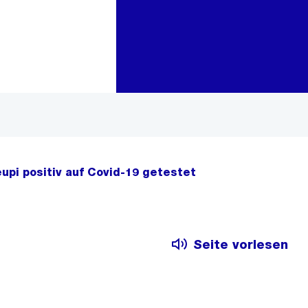
Zur Bereichsauswahl
Zum Inhalt
eupi positiv auf Covid-19 getestet
Seite vorlesen