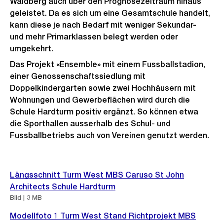
Waidberg auch über den Prognosezeitraum hinaus
geleistet. Da es sich um eine Gesamtschule handelt,
kann diese je nach Bedarf mit weniger Sekundar-
und mehr Primarklassen belegt werden oder
umgekehrt.
Das Projekt «Ensemble» mit einem Fussballstadion,
einer Genossenschaftssiedlung mit
Doppelkindergarten sowie zwei Hochhäusern mit
Wohnungen und Gewerbeflächen wird durch die
Schule Hardturm positiv ergänzt. So können etwa
die Sporthallen ausserhalb des Schul- und
Fussballbetriebs auch von Vereinen genutzt werden.
Weitere
Längsschnitt Turm West MBS Caruso St John
Informationen
Architects Schule Hardturm
Bild | 3 MB
Modellfoto 1 Turm West Stand Richtprojekt MBS