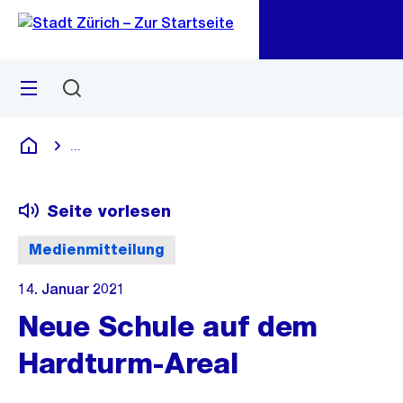
Zu
Zu
Sprunglink
Navigation
Menü
Suchen
M
öf
...
Blende alle Breadcrumbs ein
Deutsch
Seite vorlesen
Medienmitteilung
14. Januar 2021
Neue Schule auf dem
Hardturm-Areal