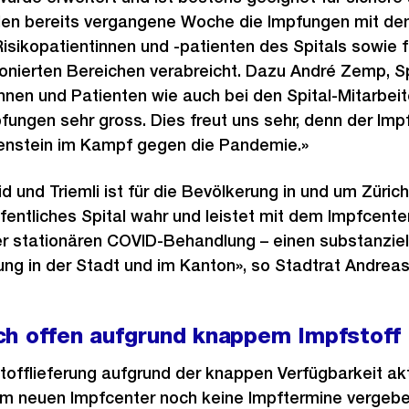
den bereits vergangene Woche die Impfungen mit den
isikopatientinnen und -patienten des Spitals sowie fü
onierten Bereichen verabreicht. Dazu André Zemp, Spi
nnen und Patienten wie auch bei den Spital-Mitarbei
fungen sehr gross. Dies freut uns sehr, denn der Impf
enstein im Kampf gegen die Pandemie.»
d und Triemli ist für die Bevölkerung in und um Züric
fentliches Spital wahr und leistet mit dem Impfcenter
r stationären COVID-Behandlung – einen substanziell
 in der Stadt und im Kanton», so Stadtrat Andreas 
ch offen aufgrund knappem Impfstoff
tofflieferung aufgrund der knappen Verfügbarkeit akt
 im neuen Impfcenter noch keine Impftermine vergeb