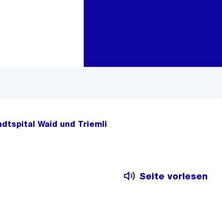
Zur Bereichsauswahl
Zum Inhalt
dtspital Waid und Triemli
Seite vorlesen