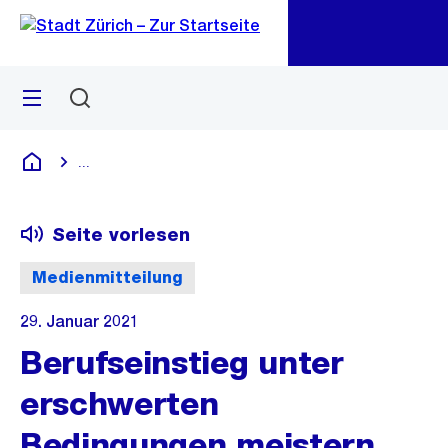
Zu
Zu
Sprunglink
Navigation
Menü
Suchen
M
öf
...
Blende alle Breadcrumbs ein
Deutsch
Seite vorlesen
Medienmitteilung
29. Januar 2021
Berufseinstieg unter
erschwerten
Bedingungen meistern