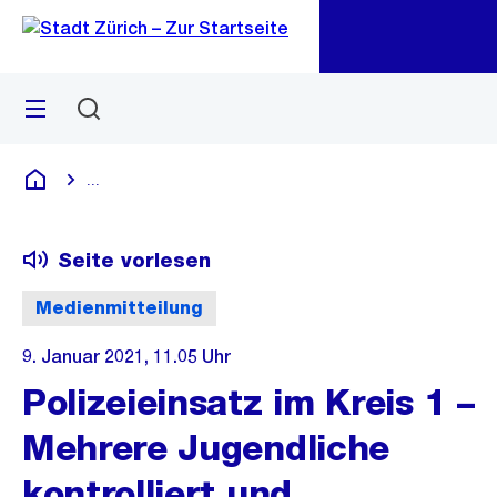
Zu
Zu
Sprunglink
Navigation
Menü
Suchen
M
öf
...
Blende alle Breadcrumbs ein
Deutsch
Seite vorlesen
Medienmitteilung
9. Januar 2021, 11.05 Uhr
Polizeieinsatz im Kreis 1 –
Mehrere Jugendliche
kontrolliert und