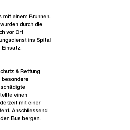
s mit einem Brunnen.
e wurden durch die
ch vor Ort
ngsdienst ins Spital
 Einsatz.
Schutz & Rettung
e besondere
eschädigte
ellte einen
erzeit mit einer
teht. Anschliessend
 den Bus bergen.