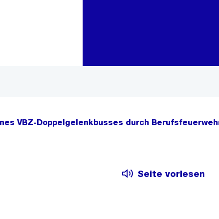
Zur Bereichsauswahl
Zum Inhalt
ines VBZ-Doppelgelenkbusses durch Berufsfeuerwehr
Seite vorlesen