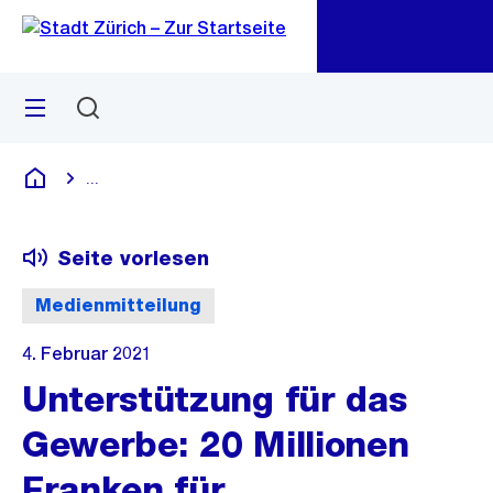
Zu
Zu
Sprunglink
Navigation
Menü
Suchen
M
öf
...
Blende alle Breadcrumbs ein
Deutsch
Seite vorlesen
Medienmitteilung
4. Februar 2021
Unterstützung für das
Gewerbe: 20 Millionen
Franken für