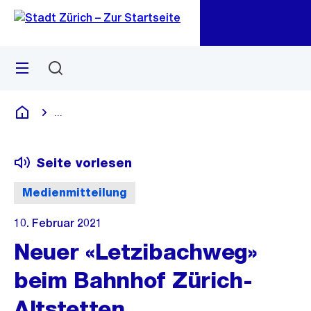
Zu
Zu
Sprunglink
Navigation
Menü
Suchen
M
öf
...
Blende alle Breadcrumbs ein
Deutsch
Seite vorlesen
Medienmitteilung
10. Februar 2021
Neuer «Letzibachweg»
beim Bahnhof Zürich-
Altstetten