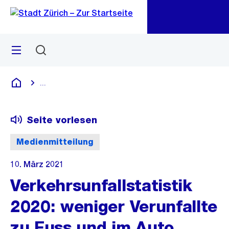
Zu
Zu
Sprunglink
Navigation
Menü
Suchen
M
öf
...
Blende alle Breadcrumbs ein
Deutsch
Seite vorlesen
Medienmitteilung
10. März 2021
Verkehrsunfallstatistik
2020: weniger Verunfallte
zu Fuss und im Auto,