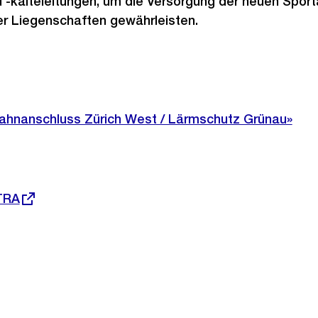
 -kälteleitungen, um die Versorgung der neuen Sport
Link:
er Liegenschaften gewährleisten.
ahnanschluss Zürich West / Lärmschutz Grünau»
TRA