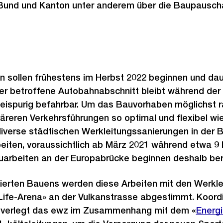
 Bund und Kanton unter anderem über die Baupauscha
 sollen frühestens im Herbst 2022 beginnen und dau
Der betroffene Autobahnabschnitt bleibt während der
eispurig befahrbar. Um das Bauvorhaben möglichst r
reren Verkehrsführungen so optimal und flexibel w
iverse städtischen Werkleitungssanierungen in der 
eiten, voraussichtlich ab März 2021 während etwa 9
uarbeiten an der Europabrücke beginnen deshalb ber
nierten Bauens werden diese Arbeiten mit den Werkl
Life-Arena» an der Vulkanstrasse abgestimmt. Koordi
erlegt das ewz im Zusammenhang mit dem «
Extern
Energi