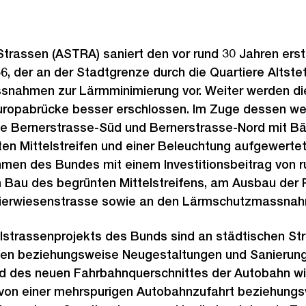
rassen (ASTRA) saniert den vor rund 30 Jahren erste
6, der an der Stadtgrenze durch die Quartiere Altst
ssnahmen zur Lärmminimierung vor. Weiter werden d
uropabrücke besser erschlossen. Im Zuge dessen wer
de Bernerstrasse-Süd und Bernerstrasse-Nord mit 
ten Mittelstreifen und einer Beleuchtung aufgewertet.
men des Bundes mit einem Investitionsbeitrag von r
m Bau des begrünten Mittelstreifens, am Ausbau der
eierwiesenstrasse sowie an den Lärmschutzmassna
lstrassenprojekts des Bunds sind an städtischen St
en beziehungsweise Neugestaltungen und Sanierung
d des neuen Fahrbahnquerschnittes der Autobahn wi
von einer mehrspurigen Autobahnzufahrt beziehungs