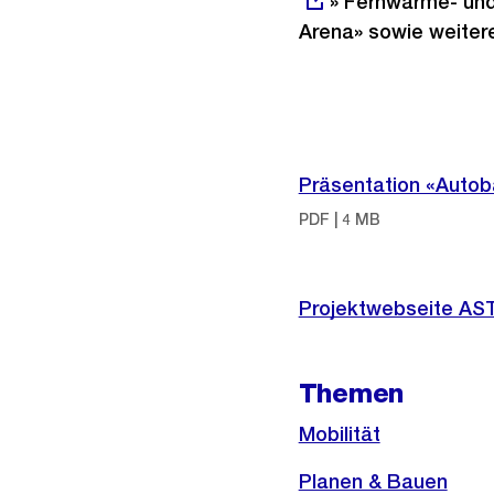
» Fernwärme- und
Arena» sowie weiter
Weitere
Informationen
Präsentation «Autob
PDF | 4 MB
Externer
Projektwebseite AS
Link:
Themen
Mobilität
Planen & Bauen