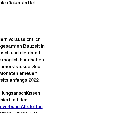
le rückerstattet
ern voraussichtlich
 gesamten Bauzeit in
asch und die damit
ie möglich handhaben
Bernerstrassse-Süd
 Monaten erneuert
eits anfangs 2022.
eitungsanschlüssen
niert mit den
er
everbund Altstetten