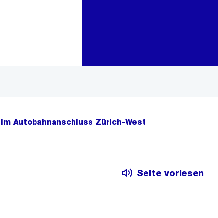
Zur Bereichsauswahl
Zum Inhalt
eim Autobahnanschluss Zürich-West
Seite vorlesen