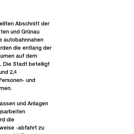
llten Abschnitt der
etten und Grünau
ie autobahnnahen
den die entlang der
Bäumen auf dem
 Die Stadt beteiligt
und 2,4
 Personen- und
hmen.
rassen und Anlagen
sarbeiten
rd die
weise -abfahrt zu