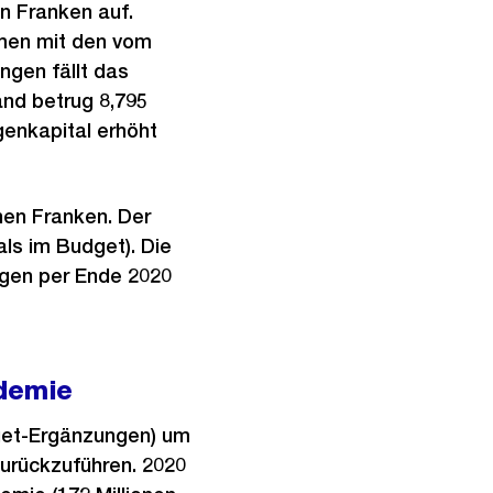
n Franken auf.
mmen mit den vom
gen fällt das
and betrug 8,795
genkapital erhöht
nen Franken. Der
ls im Budget). Die
agen per Ende 2020
demie
get-Ergänzungen) um
zurückzuführen. 2020