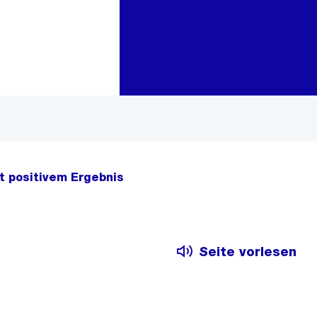
Zur Bereichsauswahl
Zum Inhalt
t positivem Ergebnis
Seite vorlesen