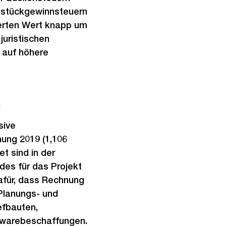
ndstückgewinnsteuern
ierten Wert knapp um
 juristischen
 auf höhere
n
sive
nung 2019 (1,106
t sind in der
des für das Projekt
afür, dass Rechnung
Planungs- und
efbauten,
twarebeschaffungen.