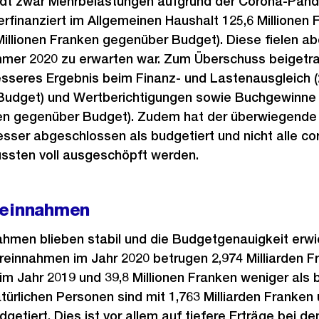
adt zwar Mehrbelastungen aufgrund der Corona-Pande
rfinanziert im Allgemeinen Haushalt 125,6 Millionen F
Millionen Franken gegenüber Budget). Diese fielen abe
mmer 2020 zu erwarten war. Zum Überschuss beigetr
seres Ergebnis beim Finanz- und Lastenausgleich (2
Budget) und Wertberichtigungen sowie Buchgewinne
ken gegenüber Budget). Zudem hat der überwiegende 
esser abgeschlossen als budgetiert und nicht alle c
ssten voll ausgeschöpft werden.
reinnahmen
hmen blieben stabil und die Budgetgenauigkeit erwie
reinnahmen im Jahr 2020 betrugen 2,974 Milliarden Fr
im Jahr 2019 und 39,8 Millionen Franken weniger als b
türlichen Personen sind mit 1,763 Milliarden Franken 
dgetiert. Dies ist vor allem auf tiefere Erträge bei d