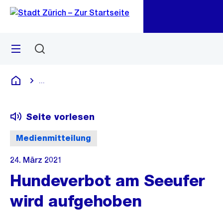
Zu
Zu
Sprunglink
Navigation
Menü
Suchen
M
öf
...
Blende alle Breadcrumbs ein
Deutsch
Seite vorlesen
Medienmitteilung
24. März 2021
Hundeverbot am Seeufer
wird aufgehoben