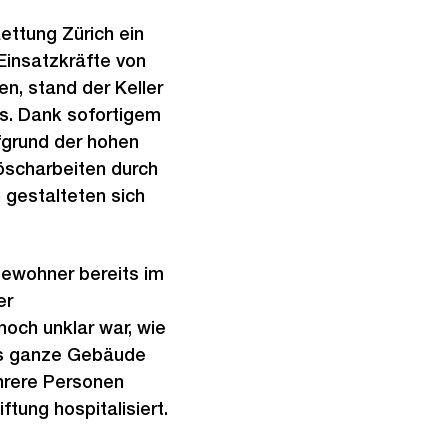
Rettung Zürich ein
Einsatzkräfte von
en, stand der Keller
us. Dank sofortigem
fgrund der hohen
Löscharbeiten durch
 gestalteten sich
Bewohner bereits im
er
och unklar war, wie
as ganze Gebäude
ehrere Personen
tung hospitalisiert.