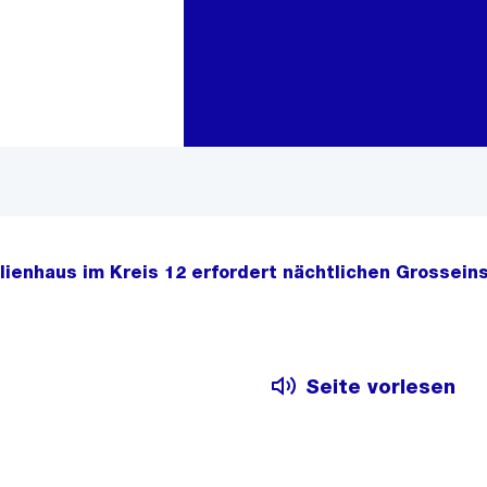
Zur Bereichsauswahl
Zum Inhalt
lienhaus im Kreis 12 erfordert nächtlichen Grossein
Seite vorlesen