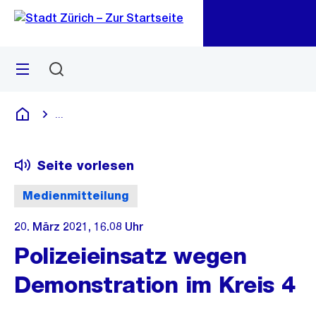
Zu
Zu
Sprunglink
Navigation
Menü
Suchen
M
öf
...
Blende alle Breadcrumbs ein
Deutsch
Seite vorlesen
Medienmitteilung
20. März 2021, 16.08 Uhr
Polizeieinsatz wegen
Demonstration im Kreis 4