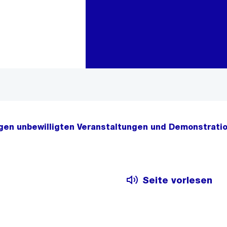
Zur Bereichsauswahl
Zum Inhalt
gen unbewilligten Veranstaltungen und Demonstrati
Seite vorlesen