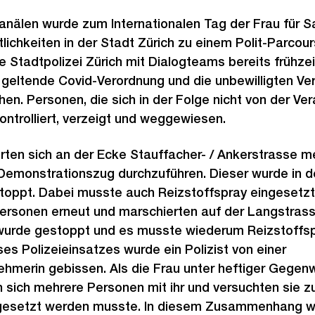
anälen wurde zum Internationalen Tag der Frau für
lichkeiten in der Stadt Zürich zu einem Polit-Parcou
 Stadtpolizei Zürich mit Dialogteams bereits frühzei
geltende Covid-Verordnung und die unbewilligten Ve
. Personen, die sich in der Folge nicht von der Ver
ontrolliert, verzeigt und weggewiesen.
erten sich an der Ecke Stauffacher- / Ankerstrasse m
Demonstrationszug durchzuführen. Dieser wurde in d
stoppt. Dabei musste auch Reizstoffspray eingesetzt
Personen erneut und marschierten auf der Langstrasse
urde gestoppt und es musste wiederum Reizstoffsp
es Polizeieinsatzes wurde ein Polizist von einer
ehmerin gebissen. Als die Frau unter heftiger Geg
en sich mehrere Personen mit ihr und versuchten sie z
ngesetzt werden musste. In diesem Zusammenhang w