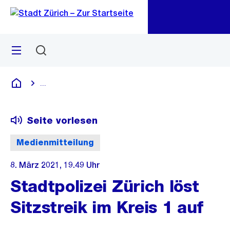
Zu
Zu
Sprunglink
Navigation
Menü
Suchen
M
öf
...
Blende alle Breadcrumbs ein
Deutsch
Seite vorlesen
Medienmitteilung
8. März 2021, 19.49 Uhr
Stadtpolizei Zürich löst
Sitzstreik im Kreis 1 auf