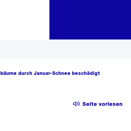
Zur Bereichsauswahl
Zum Inhalt
tbäume durch Januar-Schnee beschädigt
Seite vorlesen