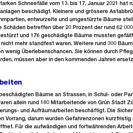
tarken Schneefälle vom 13. bis 17. Januar 2021 hat
nanlagen beschädigt. Kleinere und grössere Astabbrü
mmpartien, entwurzelte und umgestürzte Bäume stell
ie Schäden betreffen über 20 Prozent der rund 62 00
stürzt und 176 geschädigte Bäume mussten gefällt 
 nicht mehr standfest waren. Weitere rund 300 Bäum
en wenig Überlebenschancen. Sie können durch Pf
werden, müssen aber in den kommenden Jahren ersetz
beiten
 beschädigten Bäume an Strassen, in Schul- oder Par
aren allein rund 180 Mitarbeitende von Grün Stadt Zü
erungs- und Aufräumarbeiten beschäftigt. Die Sicher
en Vorrang, darum wurden Gefahrenzonen kurzfristig
ffnet. Für die aufwändigen und fortwährenden Arbeit