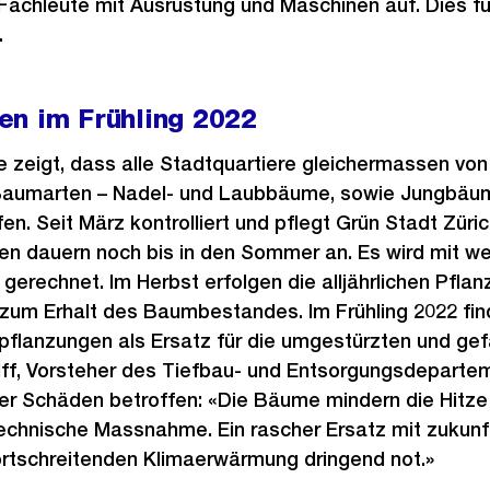
Fachleute mit Ausrüstung und Maschinen auf. Dies f
.
en im Frühling 2022
 zeigt, dass alle Stadtquartiere gleichermassen v
e Baumarten – Nadel- und Laubbäume, sowie Jungbäum
en. Seit März kontrolliert und pflegt Grün Stadt Züri
en dauern noch bis in den Sommer an. Es wird mit we
 gerechnet. Im Herbst erfolgen die alljährlichen Pfla
zum Erhalt des Baumbestandes. Im Frühling 2022 fin
flanzungen als Ersatz für die umgestürzten und gef
ff, Vorsteher des Tiefbau- und Entsorgungsdepartem
r Schäden betroffen: «Die Bäume mindern die Hitze 
e technische Massnahme. Ein rascher Ersatz mit zuku
ortschreitenden Klimaerwärmung dringend not.»