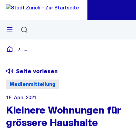
Zu
Zu
Sprunglink
Navigation
Menü
Suchen
M
öf
...
Blende alle Breadcrumbs ein
Deutsch
Seite vorlesen
Medienmitteilung
15. April 2021
Kleinere Wohnungen für
grössere Haushalte