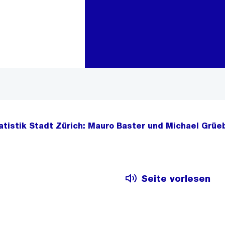
Zur Bereichsauswahl
Zum Inhalt
atistik Stadt Zürich: Mauro Baster und Michael Grü
Seite vorlesen