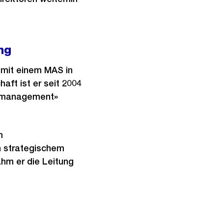
ng
 mit einem MAS in
aft ist er seit 2004
tenmanagement»
m
n strategischem
ahm er die Leitung