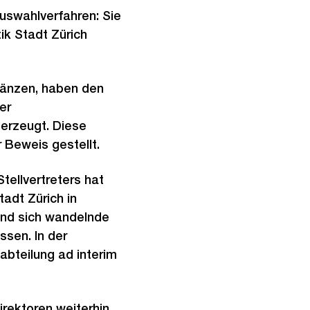
uswahlverfahren: Sie
ik Stadt Zürich
rgänzen, haben den
er
berzeugt. Diese
er Beweis gestellt.
tellvertreters hat
adt Zürich in
und sich wandelnde
sen. In der
abteilung ad interim
rektoren weiterhin