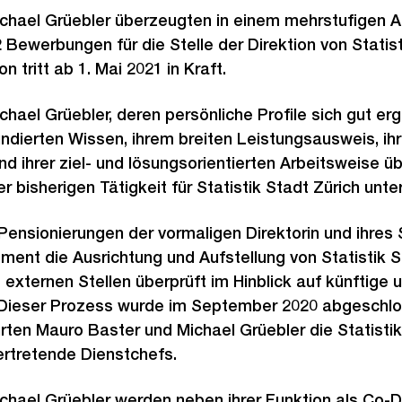
chael Grüebler überzeugten in einem mehrstufigen A
 Bewerbungen für die Stelle der Direktion von Statist
n tritt ab 1. Mai 2021 in Kraft.
hael Grüebler, deren persönliche Profile sich gut e
undierten Wissen, ihrem breiten Leistungsausweis, ihr
d ihrer ziel- und lösungsorientierten Arbeitsweise ü
er bisherigen Tätigkeit für Statistik Stadt Zürich unt
ensionierungen der vormaligen Direktorin und ihres S
ment die Ausrichtung und Aufstellung von Statistik St
xternen Stellen überprüft im Hinblick auf künftige 
Dieser Prozess wurde im September 2020 abgeschlos
en Mauro Baster und Michael Grüebler die Statistik
vertretende Dienstchefs.
hael Grüebler werden neben ihrer Funktion als Co-Di