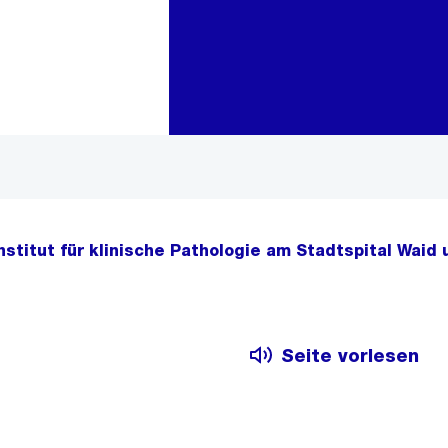
Zur Bereichsauswahl
Zum Inhalt
stitut für klinische Pathologie am Stadtspital Waid 
Seite vorlesen