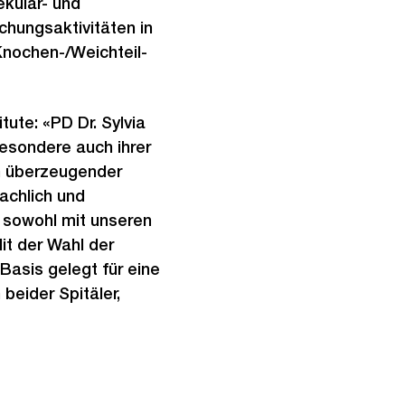
ekular- und
hungsaktivitäten in
Knochen-/Weichteil-
tute: «PD Dr. Sylvia
besondere auch ihrer
n überzeugender
fachlich und
d sowohl mit unseren
t der Wahl der
Basis gelegt für eine
beider Spitäler,