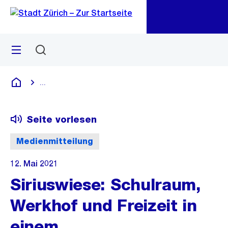
Zu
Zu
Sprunglink
Navigation
Menü
Suchen
M
öf
...
Blende alle Breadcrumbs ein
Deutsch
Seite vorlesen
Medienmitteilung
12. Mai 2021
Siriuswiese: Schulraum,
Werkhof und Freizeit in
einem