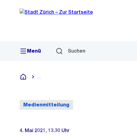
Sprunglink
Navigation
Menü
Suchen
...
Blende alle Breadcrumbs ein
Deutsch
Medienmitteilung
4. Mai 2021, 13.30 Uhr