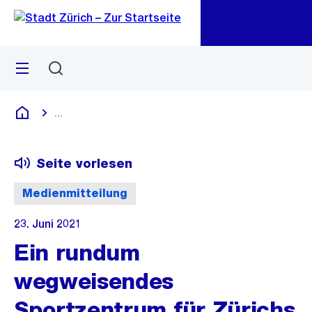
Zu
Zu
Sprunglink
Navigation
Menü
Suchen
M
öf
...
Blende alle Breadcrumbs ein
Deutsch
Seite vorlesen
Medienmitteilung
23. Juni 2021
Ein rundum
wegweisendes
Sportzentrum für Zürichs