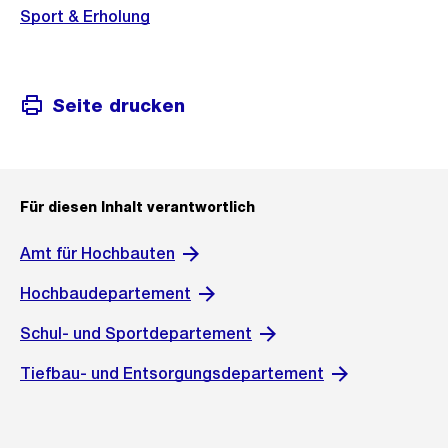
s
Sport & Erholung
s
a
n
Seite drucken
s
i
c
h
Für diesen Inhalt verantwortlich
t
Amt für Hochbauten
Hochbaudepartement
Schul- und Sportdepartement
Tiefbau- und Entsorgungsdepartement