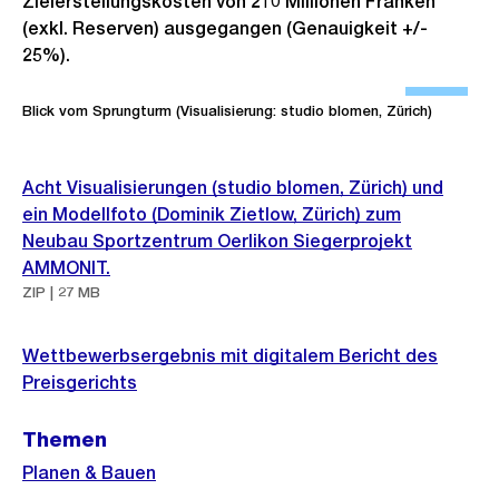
Zielerstellungskosten von 210 Millionen Franken
i
(exkl. Reserven) ausgegangen (Genauigkeit +/-
c
25%).
Ö
h
f
t
Blick vom Sprungturm (Visualisierung: studio blomen, Zürich)
f
n
Weitere
Acht Visualisierungen (studio blomen, Zürich) und
e
Informationen
ein Modellfoto (Dominik Zietlow, Zürich) zum
B
Neubau Sportzentrum Oerlikon Siegerprojekt
i
AMMONIT.
l
ZIP | 27 MB
d
i
Wettbewerbsergebnis mit digitalem Bericht des
n
Preisgerichts
G
Themen
r
o
Planen & Bauen