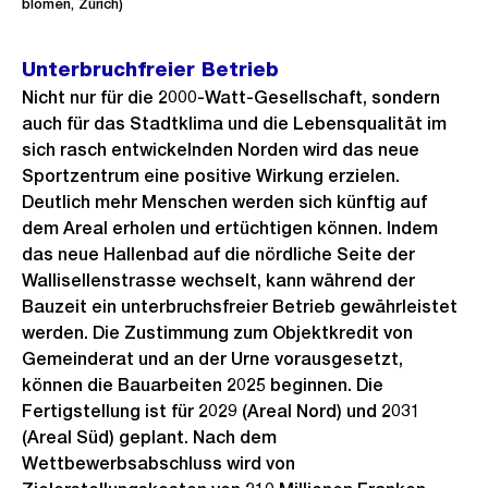
blomen, Zürich)
f
n
Unterbruchfreier Betrieb
e
Nicht nur für die 2000-Watt-Gesellschaft, sondern
B
auch für das Stadtklima und die Lebensqualität im
i
sich rasch entwickelnden Norden wird das neue
l
Sportzentrum eine positive Wirkung erzielen.
d
Deutlich mehr Menschen werden sich künftig auf
i
dem Areal erholen und ertüchtigen können. Indem
n
das neue Hallenbad auf die nördliche Seite der
G
Wallisellenstrasse wechselt, kann während der
r
Bauzeit ein unterbruchsfreier Betrieb gewährleistet
werden. Die Zustimmung zum Objektkredit von
o
Gemeinderat und an der Urne vorausgesetzt,
s
können die Bauarbeiten 2025 beginnen. Die
s
Fertigstellung ist für 2029 (Areal Nord) und 2031
a
(Areal Süd) geplant. Nach dem
n
Wettbewerbsabschluss wird von
s